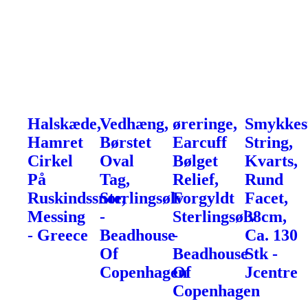
Halskæde,
Vedhæng,
øreringe,
Smykkest
Hamret
Børstet
Earcuff
String,
Cirkel
Oval
Bølget
Kvarts,
På
Tag,
Relief,
Rund
Ruskindssnor,
Sterlingsølv
Forgyldt
Facet,
Messing
-
Sterlingsølv
38cm,
- Greece
Beadhouse
-
Ca. 130
Of
Beadhouse
Stk -
Copenhagen
Of
Jcentre
Copenhagen