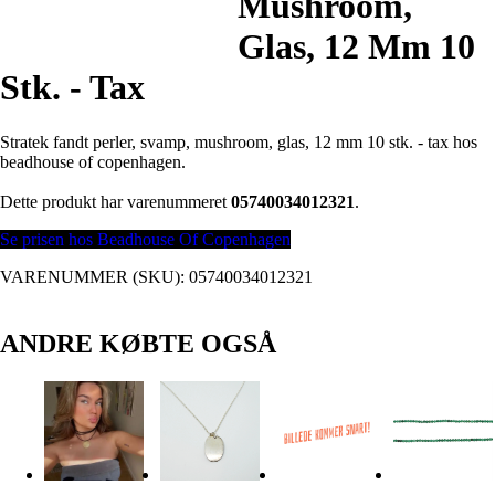
Mushroom,
Glas, 12 Mm 10
Stk. - Tax
Stratek fandt perler, svamp, mushroom, glas, 12 mm 10 stk. - tax hos
beadhouse of copenhagen.
Dette produkt har varenummeret
05740034012321
.
Se prisen hos Beadhouse Of Copenhagen
VARENUMMER (SKU):
05740034012321
ANDRE KØBTE OGSÅ