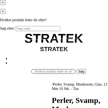
×
×
Hvilket produkt leder du efter?
Søg efter:
STRATEK
STRATEK
STRATEK
STRATEK
Søg
/
Perler, Svamp, Mushroom, Glas, 12
Mm 10 Stk. - Tax
Perler, Svamp,