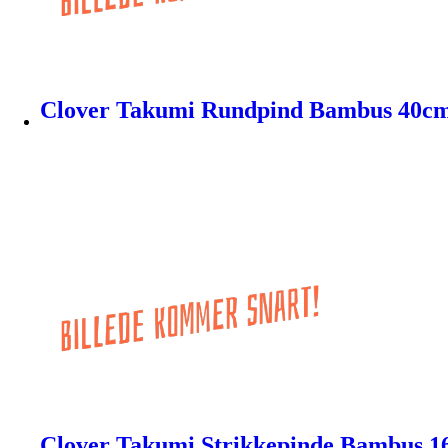
Clover Takumi Rundpind Bambus 40c
Clover Takumi Strikkepinde Bambus 