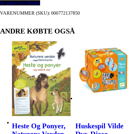
Se prisen hos Monito
VARENUMMER (SKU):
000772137850
ANDRE KØBTE OGSÅ
Heste Og Ponyer,
Huskespil Vilde
Naturens Verden
Dyr, Djeco