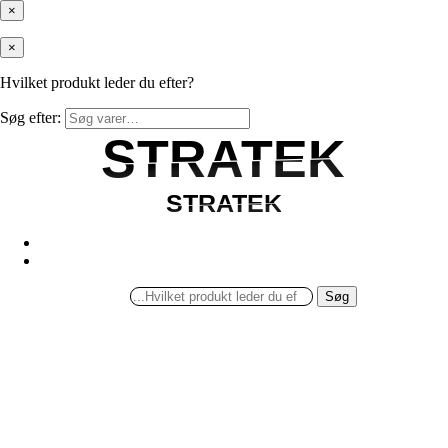
×
×
Hvilket produkt leder du efter?
Søg efter:
STRATEK
STRATEK
STRATEK
STRATEK
Søg