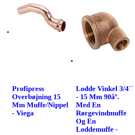
Profipress
Lodde Vinkel 3/4´´
Overbøjning 15
- 15 Mm 90âº.
Mm Muffe/Nippel
Med En
- Viega
Rørgevindmuffe
Og En
Loddemuffe -