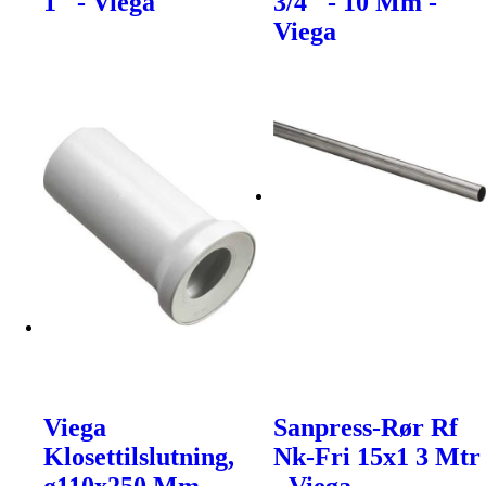
1" - Viega
3/4" - 10 Mm -
Viega
Viega
Sanpress-Rør Rf
Klosettilslutning,
Nk-Fri 15x1 3 Mtr
ø110x250 Mm
- Viega