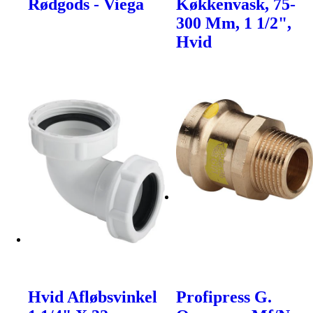
Rødgods - Viega
Køkkenvask, 75-
300 Mm, 1 1/2",
Hvid
Hvid Afløbsvinkel
Profipress G.