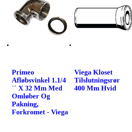
Primeo
Viega Kloset
Afløbsvinkel 1.1/4
Tilslutningsrør
´´ X 32 Mm Med
400 Mm Hvid
Omløber Og
Pakning,
Forkromet - Viega