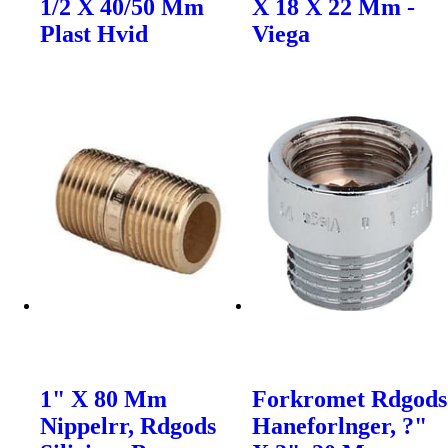
1/2 X 40/50 Mm
X 18 X 22 Mm -
Plast Hvid
Viega
1" X 80 Mm
Forkromet Rdgods
Nippelrr, Rdgods
Haneforlnger, ?"