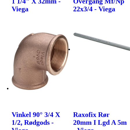
1 1/4" X 32mm -
Overgang Mf/Np
Viega
22x3/4 - Viega
Vinkel 90° 3/4 X
Raxofix Rør
1/2, Rødgods -
20mm I Lgd A 5m