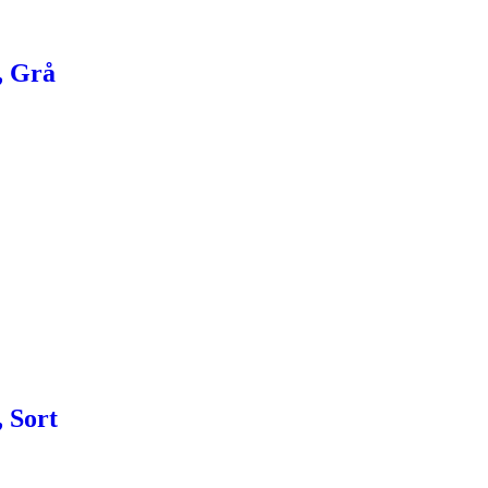
, Grå
 Sort