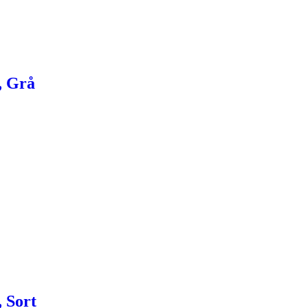
, Grå
 Sort