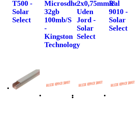
T500 -
Microsdhc
2x0,75mmâ²
Ral
Solar
32gb
Uden
9010 -
Select
100mb/S
Jord -
Solar
-
Solar
Select
Kingston
Select
Technology