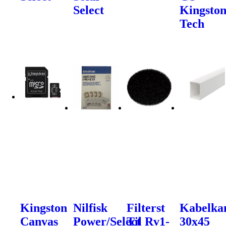
Select
Kingsto
Tech
Kingston
Nilfisk
Filterst
Kabelka
Canvas
Power/Select
Til Rv1-
30x45