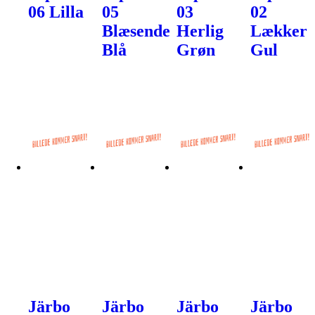
06 Lilla
05
03
02
Blæsende
Herlig
Lækker
Blå
Grøn
Gul
Järbo
Järbo
Järbo
Järbo