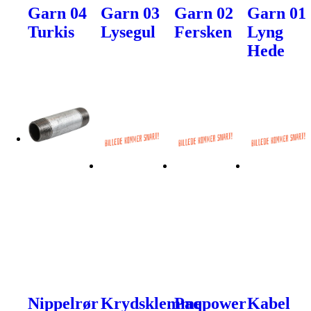
Garn 04
Garn 03
Garn 02
Garn 01
Turkis
Lysegul
Fersken
Lyng
Hede
Nippelrør
Krydsklemme
Paqpower
Kabel