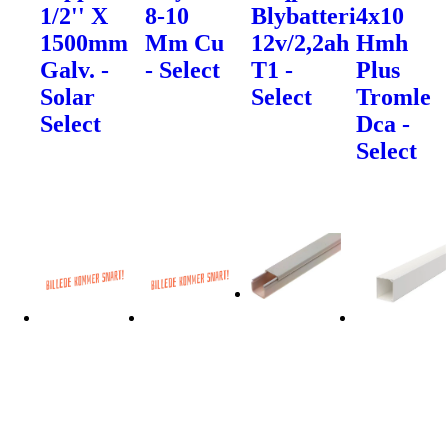
1/2'' X
8-10
Blybatteri
4x10
1500mm
Mm Cu
12v/2,2ah
Hmh
Galv. -
- Select
T1 -
Plus
Solar
Select
Tromle
Select
Dca -
Select