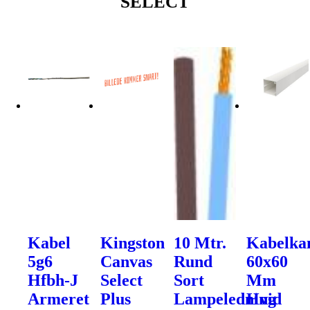
SELECT
Kabel
Kingston
10 Mtr.
Kabelka
5g6
Canvas
Rund
60x60
Hfbh-J
Select
Sort
Mm
Armeret
Plus
Lampeledning
Hvid