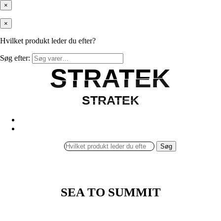
×
×
Hvilket produkt leder du efter?
Søg efter:
STRATEK
STRATEK
STRATEK
STRATEK
Søg
SEA TO SUMMIT