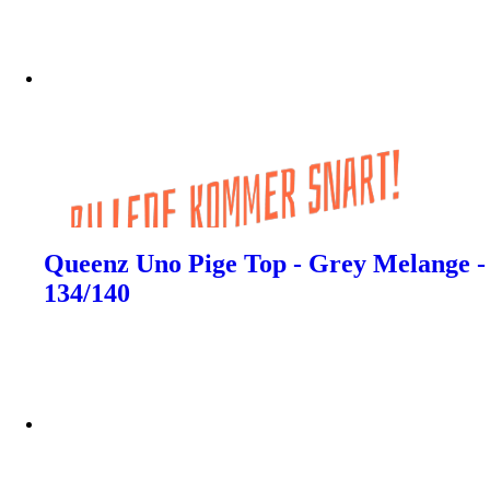
Queenz Uno Pige Top - Grey Melange -
134/140