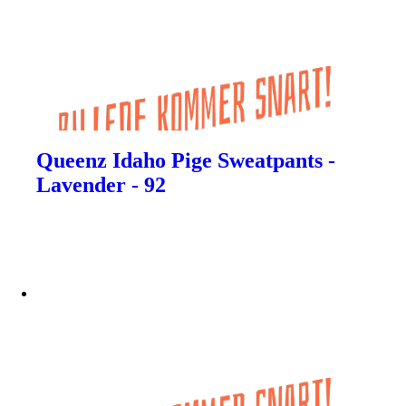
Queenz Idaho Pige Sweatpants -
Lavender - 92