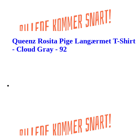
Queenz Rosita Pige Langærmet T-Shirt
- Cloud Gray - 92