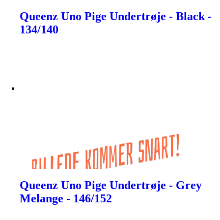
Queenz Uno Pige Undertrøje - Black -
134/140
Queenz Uno Pige Undertrøje - Grey
Melange - 146/152