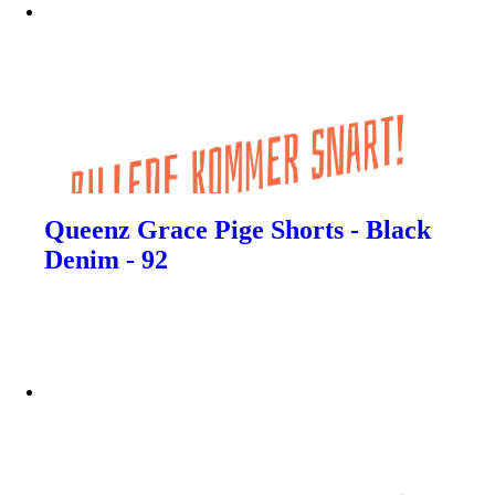
Queenz Grace Pige Shorts - Black
Denim - 92