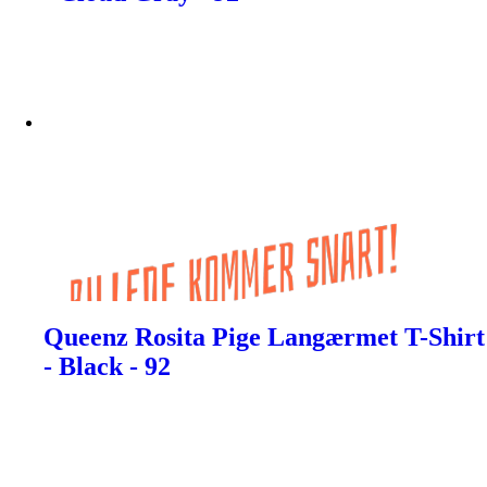
Queenz Rosita Pige Langærmet T-Shirt
- Black - 92