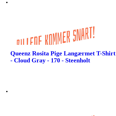
Queenz Rosita Pige Langærmet T-Shirt
- Cloud Gray - 170 - Steenholt