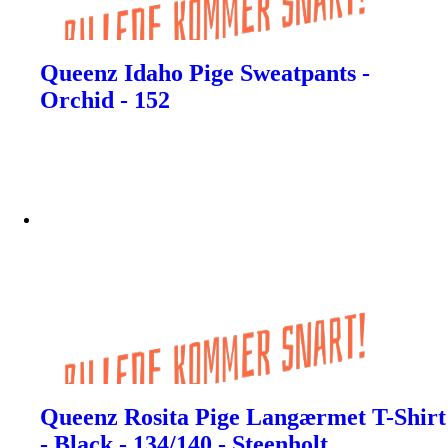
Queenz Idaho Pige Sweatpants -
Orchid - 152
Queenz Rosita Pige Langærmet T-Shirt
- Black - 134/140 - Steenholt