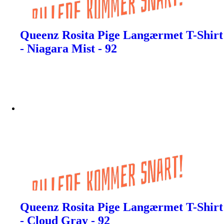
Queenz Rosita Pige Langærmet T-Shirt
- Niagara Mist - 92
Queenz Rosita Pige Langærmet T-Shirt
- Cloud Gray - 92