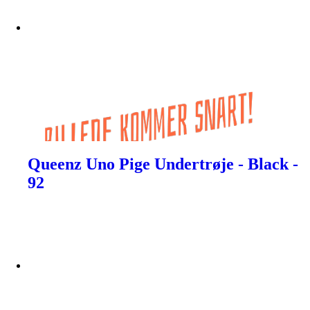
Queenz Uno Pige Undertrøje - Black -
92