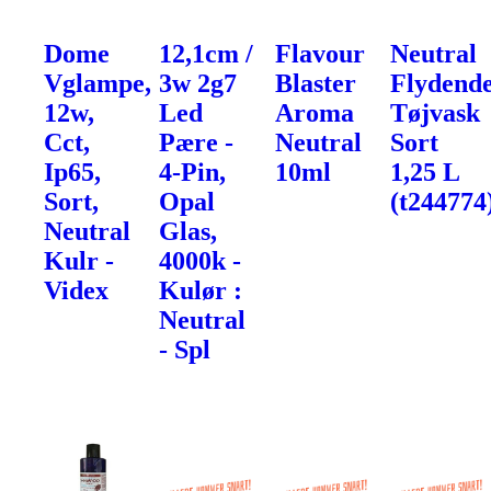
Dome
12,1cm /
Flavour
Neutral
Vglampe,
3w 2g7
Blaster
Flydend
12w,
Led
Aroma
Tøjvask
Cct,
Pære -
Neutral
Sort
Ip65,
4-Pin,
10ml
1,25 L
Sort,
Opal
(t244774
Neutral
Glas,
Kulr -
4000k -
Videx
Kulør :
Neutral
- Spl