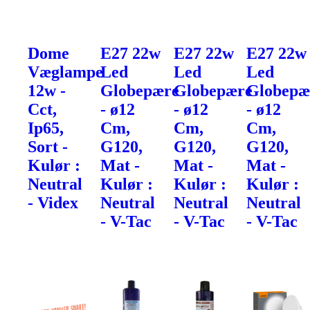
Dome
E27 22w
E27 22w
E27 22w
Væglampe
Led
Led
Led
12w -
Globepære
Globepære
Globepæ
Cct,
- ø12
- ø12
- ø12
Ip65,
Cm,
Cm,
Cm,
Sort -
G120,
G120,
G120,
Kulør :
Mat -
Mat -
Mat -
Neutral
Kulør :
Kulør :
Kulør :
- Videx
Neutral
Neutral
Neutral
- V-Tac
- V-Tac
- V-Tac