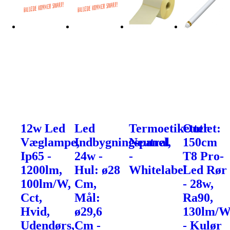
12w Led
Led
Termoetiketter
Outlet:
Væglampe,
Indbygningspanel,
Neutral
150cm
Ip65 -
24w -
-
T8 Pro-
1200lm,
Hul: ø28
Whitelabel
Led Rør
100lm/W,
Cm,
- 28w,
Cct,
Mål:
Ra90,
Hvid,
ø29,6
130lm/
Udendørs,
Cm -
- Kulør