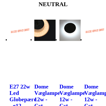
NEUTRAL
E27 22w
Dome
Dome
Dome
Led
Væglampe
Væglampe
Væglam
Globepære
12w -
12w -
12w -
- ø12
Cct,
Cct,
Cct,