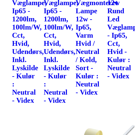
Væglampe,
Væglampe,
Vægmonteret
12w
Ip65 -
Ip65 -
Lampe
Rund
1200lm,
1200lm,
12w -
Led
100lm/W,
100lm/W,
Ip65,
Væglam
Cct,
Cct,
Varm
- Ip65,
Hvid,
Hvid,
Hvid /
Cct,
Udendørs,
Udendørs,
Neutral
Hvid -
Inkl.
Inkl.
/ Kold,
Kulør :
Lyskilde
Lyskilde
Sort -
Neutral
- Kulør
- Kulør
Kulør :
- Videx
:
:
Neutral
Neutral
Neutral
- Videx
- Videx
- Videx