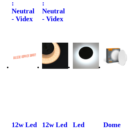
:
:
Neutral
Neutral
- Videx
- Videx
12w Led
12w Led
Led
Dome