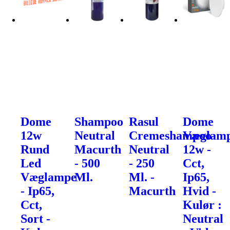
Dome
Shampoo
Rasul
Dome
12w
Neutral
Cremeshampoo
Væglam
Rund
Macurth
Neutral
12w -
Led
- 500
- 250
Cct,
Væglampe
Ml.
Ml. -
Ip65,
- Ip65,
Macurth
Hvid -
Cct,
Kulør :
Sort -
Neutral