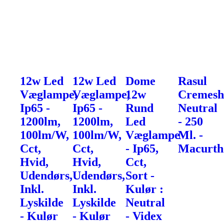
12w Led
12w Led
Dome
Rasul
Væglampe,
Væglampe,
12w
Cremes
Ip65 -
Ip65 -
Rund
Neutral
1200lm,
1200lm,
Led
- 250
100lm/W,
100lm/W,
Væglampe
Ml. -
Cct,
Cct,
- Ip65,
Macurth
Hvid,
Hvid,
Cct,
Udendørs,
Udendørs,
Sort -
Inkl.
Inkl.
Kulør :
Lyskilde
Lyskilde
Neutral
- Kulør
- Kulør
- Videx