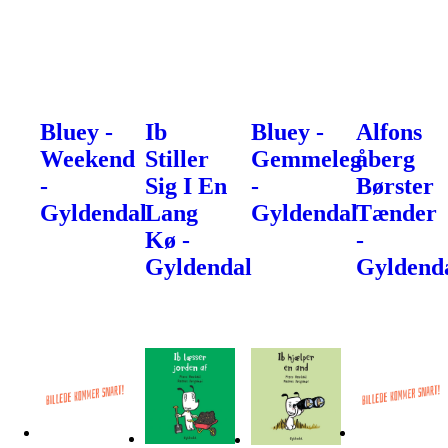
Bluey -
Ib
Bluey -
Alfons
Weekend
Stiller
Gemmeleg
åberg
-
Sig I En
-
Børster
Gyldendal
Lang
Gyldendal
Tænder
Kø -
-
Gyldendal
Gyldend