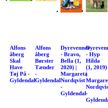
Alfons
Alfons
Dyrevenner
Dyreven
åberg
åberg
- Bravo,
- Hyp
Skal
Børster
Bella (1,
Hilda
Have
Tænder
2020) |
(1, 2019)
Tøj På -
-
Margareta
|
Gyldendal
Gyldendal
Nordqvist
Margare
-
Nordqvis
Gyldendal
-
Gyldend