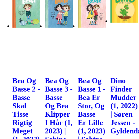
Bea Og
Bea Og
Bea Og
Dino
Basse 2 -
Basse 3 -
Basse 1 -
Finder
Basse
Basse
Bea Er
Mudder
Skal
Og Bea
Stor, Og
(1, 2022)
Tisse
Klipper
Basse
| Søren
Rigtig
I Hår (1,
Er Lille
Jessen -
Meget
2023) |
(1, 2023)
Gyldend