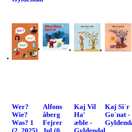
Wer?
Alfons
Kaj Vil
Kaj Si´r
Wie?
åberg
Ha'
Go´nat -
Was? 1
Fejrer
æble -
Gyldend
(2, 2025)
Jul (0,
Gyldendal