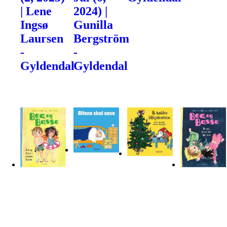
| Lene
2024) |
Ingsø
Gunilla
Laursen
Bergström
-
-
Gyldendal
Gyldendal