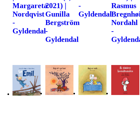
Margareta
2021) |
-
Rasmus
Nordqvist
Gunilla
Gyldendal
Bregnhøi
-
Bergström
Nordahl
Gyldendal
-
-
Gyldendal
Gyldend