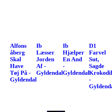
Alfons
Ib
Ib
D1
åberg
Læsser
Hjælper
Farvel
Skal
Jorden
En And
Sut,
Have
Af -
-
Sagde
Tøj På -
Gyldendal
Gyldendal
Krokodil
Gyldendal
-
Gyldend