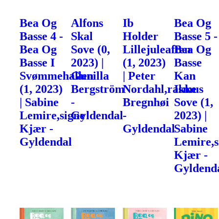
Bea Og
Alfons
Ib
Bea Og
Basse 4 -
Skal
Holder
Basse 5 -
Bea Og
Sove (0,
Lillejuleaften
Bea Og
Basse I
2023) |
(1, 2023)
Basse
Svømmehallen
Gunilla
| Peter
Kan
(1, 2023)
Bergström
Nordahl,rasmus
Ikke
| Sabine
-
Bregnhøi
Sove (1,
Lemire,signe
Gyldendal
-
2023) |
Kjær -
Gyldendal
Sabine
Gyldendal
Lemire,s
Kjær -
Gyldend