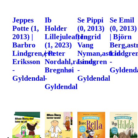
Jeppes
Ib
Se Pippi
Se Emil
Potte (1,
Holder
(0, 2013)
(0, 2013)
2013) |
Lillejuleaften
| Ingrid
| Björn
Barbro
(1, 2023)
Vang
Berg,ast
Lindgren,eva
| Peter
Nyman,astrid
Lindgre
Eriksson
Nordahl,rasmus
Lindgren
-
-
Bregnhøi
-
Gyldend
Gyldendal
-
Gyldendal
Gyldendal