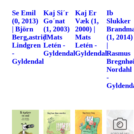
Se Emil
Kaj Si´r
Kaj Er
Ib
(0, 2013)
Go´nat
Væk (1,
Slukker
| Björn
(1, 2003)
2000) |
Brandm
Berg,astrid
| Mats
Mats
(1, 2014)
Lindgren
Letén -
Letén -
|
-
Gyldendal
Gyldendal
Rasmus
Gyldendal
Bregnhøi
Nordahl
-
Gyldend