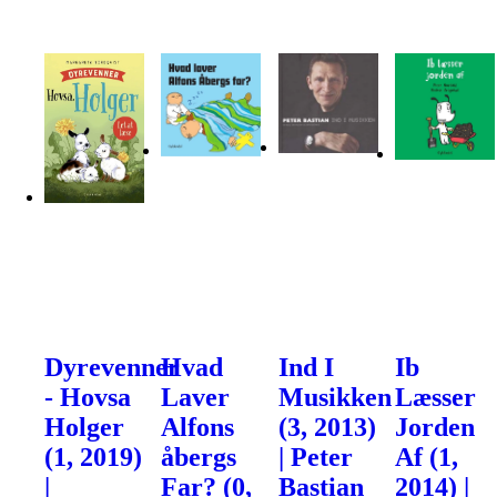
Dyrevenner
Hvad
Ind I
Ib
- Hovsa
Laver
Musikken
Læsser
Holger
Alfons
(3, 2013)
Jorden
(1, 2019)
åbergs
| Peter
Af (1,
|
Far? (0,
Bastian
2014) |