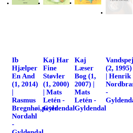
Ib
Kaj Har
Kaj
Vandspej
Hjælper
Fine
Læser
(2, 1995)
En And
Støvler
Bog (1,
| Henrik
(1, 2014)
(1, 2000)
2007) |
Nordbra
|
| Mats
Mats
-
Rasmus
Letén -
Letén -
Gyldend
Bregnhøi,peter
Gyldendal
Gyldendal
Nordahl
-
Gyldendal