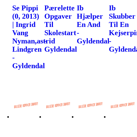
Se Pippi
Pærelette
Ib
Ib
(0, 2013)
Opgaver
Hjælper
Skubber
| Ingrid
Til
En And
Til En
Vang
Skolestart
-
Kejserpi
Nyman,astrid
-
Gyldendal
-
Lindgren
Gyldendal
Gyldend
-
Gyldendal