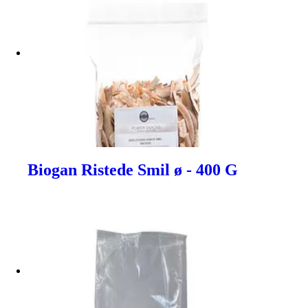
Biogan Ristede Smil ø - 400 G