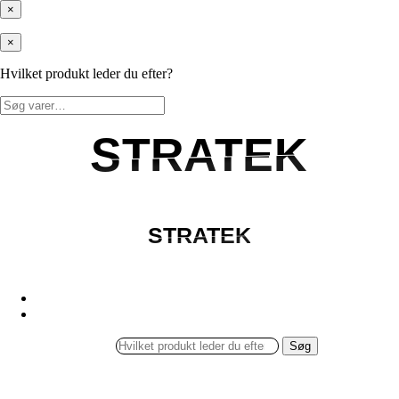
×
×
Hvilket produkt leder du efter?
Søg
efter:
STRATEK
STRATEK
STRATEK
STRATEK
Søg