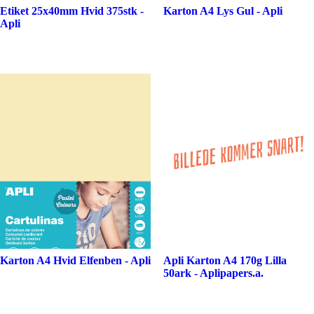
Etiket 25x40mm Hvid 375stk -
Karton A4 Lys Gul - Apli
Apli
Karton A4 Hvid Elfenben - Apli
Apli Karton A4 170g Lilla
50ark - Aplipapers.a.