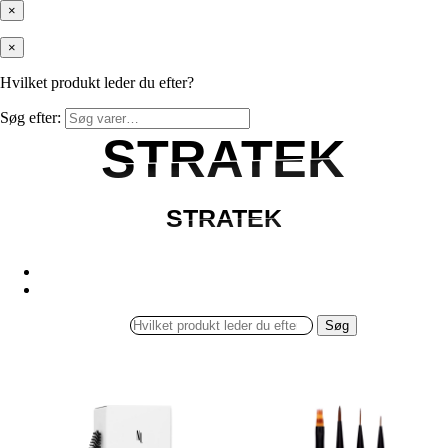
×
×
Hvilket produkt leder du efter?
Søg efter:
STRATEK
STRATEK
STRATEK
STRATEK
Søg