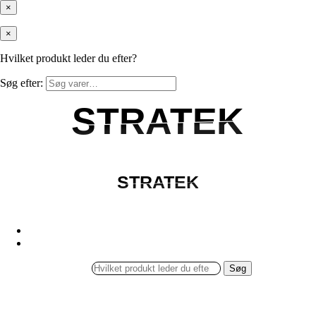
×
×
Hvilket produkt leder du efter?
Søg efter:
STRATEK
STRATEK
STRATEK
STRATEK
Søg