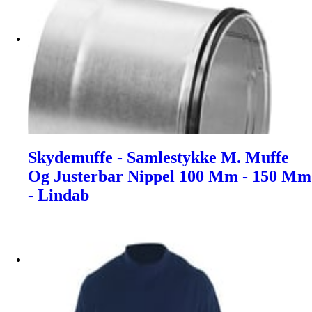
Skydemuffe - Samlestykke M. Muffe
Og Justerbar Nippel 100 Mm - 150 Mm
- Lindab