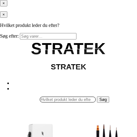
×
×
Hvilket produkt leder du efter?
Søg efter:
STRATEK
STRATEK
STRATEK
STRATEK
Søg