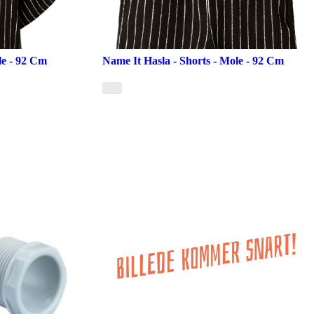
le - 92 Cm
Name It Hasla - Shorts - Mole - 92 Cm