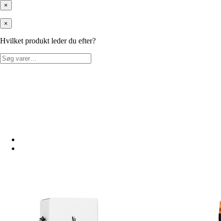
×
×
Hvilket produkt leder du efter?
Søg
efter: