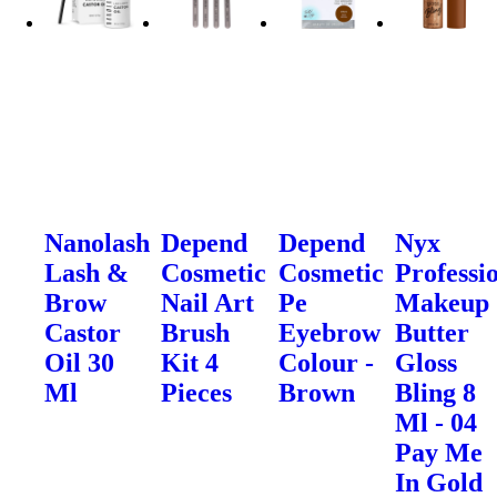
Nanolash
Depend
Depend
Nyx
Lash &
Cosmetic
Cosmetic
Professi
Brow
Nail Art
Pe
Makeup
Castor
Brush
Eyebrow
Butter
Oil 30
Kit 4
Colour -
Gloss
Ml
Pieces
Brown
Bling 8
Ml - 04
Pay Me
In Gold