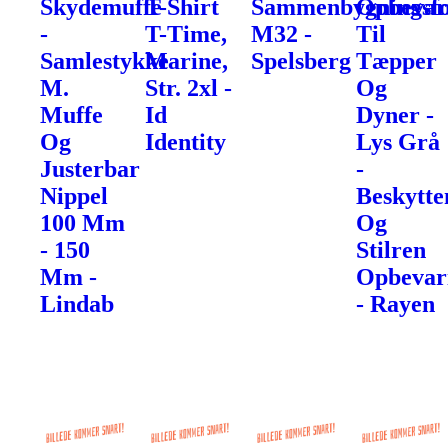
Skydemuffe
T-Shirt
Sammenbygningsfo
Opbevar
-
T-Time,
M32 -
Til
Samlestykke
Marine,
Spelsberg
Tæpper
M.
Str. 2xl -
Og
Muffe
Id
Dyner -
Og
Identity
Lys Grå
Justerbar
-
Nippel
Beskytte
100 Mm
Og
- 150
Stilren
Mm -
Opbevar
Lindab
- Rayen