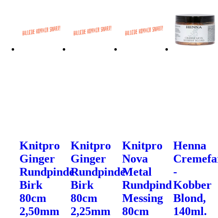
Knitpro
Knitpro
Knitpro
Henna
Ginger
Ginger
Nova
Cremefa
Rundpinde
Rundpinde
Metal
-
Birk
Birk
Rundpind
Kobber
80cm
80cm
Messing
Blond,
2,50mm
2,25mm
80cm
140ml.