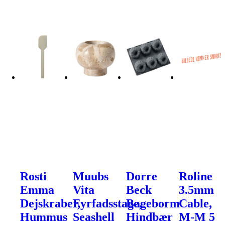
Rosti
Muubs
Dorre
Roline
Emma
Vita
Beck
3.5mm
Dejskraber,
Fyrfadsstage,
Bageborm
Cable,
Hummus
Seashell
Hindbær
M-M 5