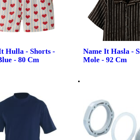
t Hulla - Shorts -
Name It Hasla - Ss
Blue - 80 Cm
Mole - 92 Cm