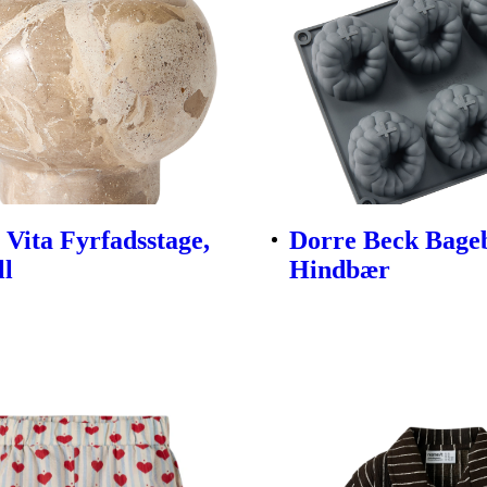
Vita Fyrfadsstage,
Dorre Beck Bag
ll
Hindbær