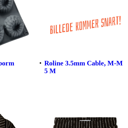
eborm
Roline 3.5mm Cable, M-M
5 M