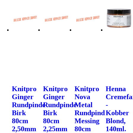
Knitpro
Knitpro
Knitpro
Henna
Ginger
Ginger
Nova
Cremefa
Rundpinde
Rundpinde
Metal
-
Birk
Birk
Rundpind
Kobber
80cm
80cm
Messing
Blond,
2,50mm
2,25mm
80cm
140ml.