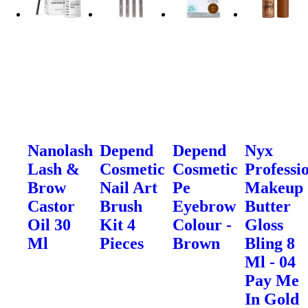
Nanolash
Depend
Depend
Nyx
Lash &
Cosmetic
Cosmetic
Professi
Brow
Nail Art
Pe
Makeup
Castor
Brush
Eyebrow
Butter
Oil 30
Kit 4
Colour -
Gloss
Ml
Pieces
Brown
Bling 8
Ml - 04
Pay Me
In Gold