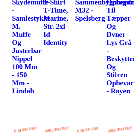
Skydemuffe
T-Shirt
Sammenbygningsfo
Opbevar
-
T-Time,
M32 -
Til
Samlestykke
Marine,
Spelsberg
Tæpper
M.
Str. 2xl -
Og
Muffe
Id
Dyner -
Og
Identity
Lys Grå
Justerbar
-
Nippel
Beskytte
100 Mm
Og
- 150
Stilren
Mm -
Opbevar
Lindab
- Rayen