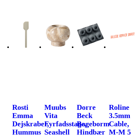
Rosti
Muubs
Dorre
Roline
Emma
Vita
Beck
3.5mm
Dejskraber,
Fyrfadsstage,
Bageborm
Cable,
Hummus
Seashell
Hindbær
M-M 5