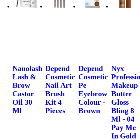
Nanolash
Depend
Depend
Nyx
Lash &
Cosmetic
Cosmetic
Professi
Brow
Nail Art
Pe
Makeup
Castor
Brush
Eyebrow
Butter
Oil 30
Kit 4
Colour -
Gloss
Ml
Pieces
Brown
Bling 8
Ml - 04
Pay Me
In Gold