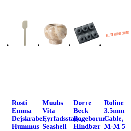
Rosti
Muubs
Dorre
Roline
Emma
Vita
Beck
3.5mm
Dejskraber,
Fyrfadsstage,
Bageborm
Cable,
Hummus
Seashell
Hindbær
M-M 5