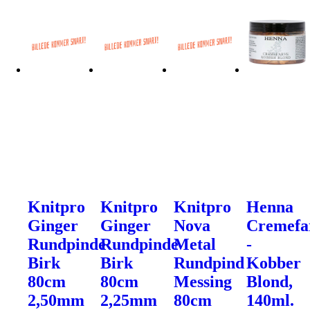
Knitpro
Knitpro
Knitpro
Henna
Ginger
Ginger
Nova
Cremefa
Rundpinde
Rundpinde
Metal
-
Birk
Birk
Rundpind
Kobber
80cm
80cm
Messing
Blond,
2,50mm
2,25mm
80cm
140ml.