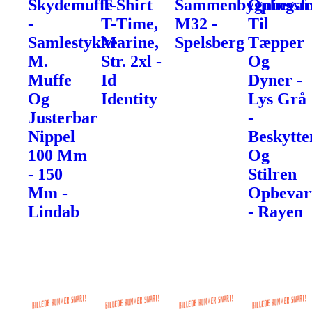
Skydemuffe
T-Shirt
Sammenbygningsfo
Opbevar
-
T-Time,
M32 -
Til
Samlestykke
Marine,
Spelsberg
Tæpper
M.
Str. 2xl -
Og
Muffe
Id
Dyner -
Og
Identity
Lys Grå
Justerbar
-
Nippel
Beskytte
100 Mm
Og
- 150
Stilren
Mm -
Opbevar
Lindab
- Rayen