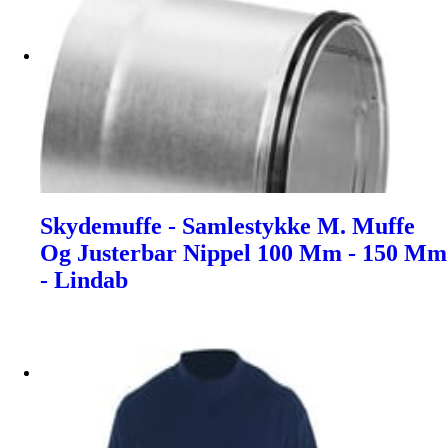
Skydemuffe - Samlestykke M. Muffe
Og Justerbar Nippel 100 Mm - 150 Mm
- Lindab