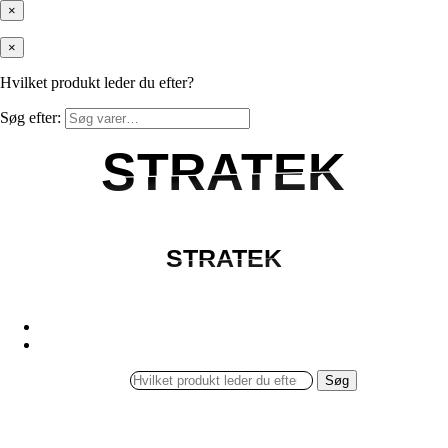
×
×
Hvilket produkt leder du efter?
Søg efter:
STRATEK
STRATEK
STRATEK
STRATEK
Søg