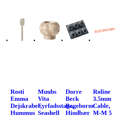
Rosti
Muubs
Dorre
Roline
Emma
Vita
Beck
3.5mm
Dejskraber,
Fyrfadsstage,
Bageborm
Cable,
Hummus
Seashell
Hindbær
M-M 5