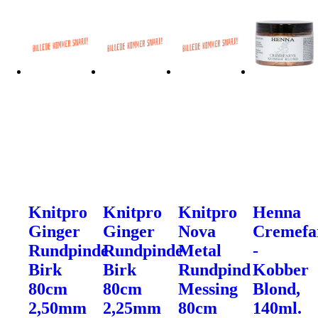
Knitpro
Knitpro
Knitpro
Henna
Ginger
Ginger
Nova
Cremefa
Rundpinde
Rundpinde
Metal
-
Birk
Birk
Rundpind
Kobber
80cm
80cm
Messing
Blond,
2,50mm
2,25mm
80cm
140ml.