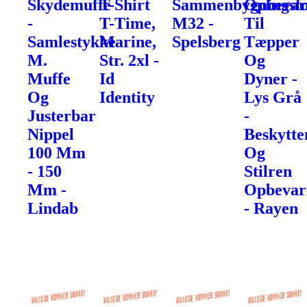
Skydemuffe
T-Shirt
Sammenbygningsfo
Opbevar
-
T-Time,
M32 -
Til
Samlestykke
Marine,
Spelsberg
Tæpper
M.
Str. 2xl -
Og
Muffe
Id
Dyner -
Og
Identity
Lys Grå
Justerbar
-
Nippel
Beskytte
100 Mm
Og
- 150
Stilren
Mm -
Opbevar
Lindab
- Rayen