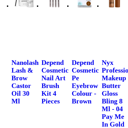
Nanolash
Depend
Depend
Nyx
Lash &
Cosmetic
Cosmetic
Professi
Brow
Nail Art
Pe
Makeup
Castor
Brush
Eyebrow
Butter
Oil 30
Kit 4
Colour -
Gloss
Ml
Pieces
Brown
Bling 8
Ml - 04
Pay Me
In Gold