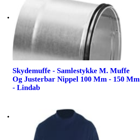
Skydemuffe - Samlestykke M. Muffe
Og Justerbar Nippel 100 Mm - 150 Mm
- Lindab