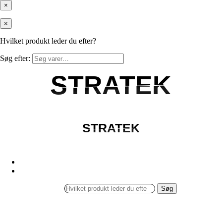
×
×
Hvilket produkt leder du efter?
Søg efter:
STRATEK
STRATEK
STRATEK
STRATEK
Søg