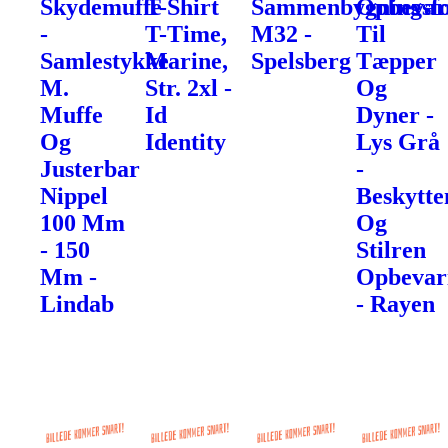
Skydemuffe
T-Shirt
Sammenbygningsfo
Opbevar
-
T-Time,
M32 -
Til
Samlestykke
Marine,
Spelsberg
Tæpper
M.
Str. 2xl -
Og
Muffe
Id
Dyner -
Og
Identity
Lys Grå
Justerbar
-
Nippel
Beskytte
100 Mm
Og
- 150
Stilren
Mm -
Opbevar
Lindab
- Rayen