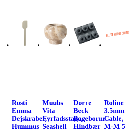
Rosti
Muubs
Dorre
Roline
Emma
Vita
Beck
3.5mm
Dejskraber,
Fyrfadsstage,
Bageborm
Cable,
Hummus
Seashell
Hindbær
M-M 5