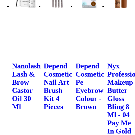
Nanolash
Depend
Depend
Nyx
Lash &
Cosmetic
Cosmetic
Professi
Brow
Nail Art
Pe
Makeup
Castor
Brush
Eyebrow
Butter
Oil 30
Kit 4
Colour -
Gloss
Ml
Pieces
Brown
Bling 8
Ml - 04
Pay Me
In Gold