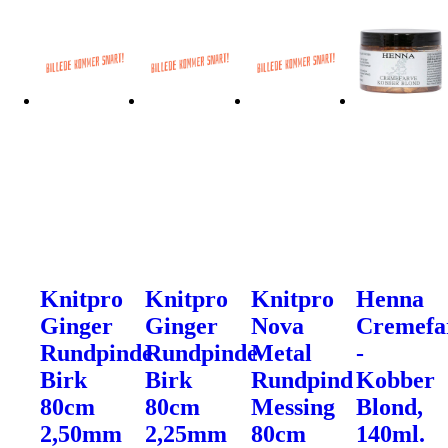
Knitpro
Knitpro
Knitpro
Henna
Ginger
Ginger
Nova
Cremefa
Rundpinde
Rundpinde
Metal
-
Birk
Birk
Rundpind
Kobber
80cm
80cm
Messing
Blond,
2,50mm
2,25mm
80cm
140ml.