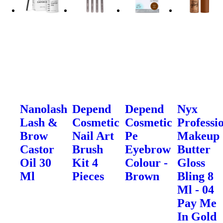
Nanolash
Depend
Depend
Nyx
Lash &
Cosmetic
Cosmetic
Professi
Brow
Nail Art
Pe
Makeup
Castor
Brush
Eyebrow
Butter
Oil 30
Kit 4
Colour -
Gloss
Ml
Pieces
Brown
Bling 8
Ml - 04
Pay Me
In Gold