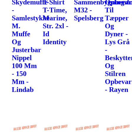
Skydemuffe
T-Shirt
Sammenbygningsfo
Opbevar
-
T-Time,
M32 -
Til
Samlestykke
Marine,
Spelsberg
Tæpper
M.
Str. 2xl -
Og
Muffe
Id
Dyner -
Og
Identity
Lys Grå
Justerbar
-
Nippel
Beskytte
100 Mm
Og
- 150
Stilren
Mm -
Opbevar
Lindab
- Rayen