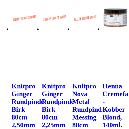
Knitpro
Knitpro
Knitpro
Henna
Ginger
Ginger
Nova
Cremefa
Rundpinde
Rundpinde
Metal
-
Birk
Birk
Rundpind
Kobber
80cm
80cm
Messing
Blond,
2,50mm
2,25mm
80cm
140ml.