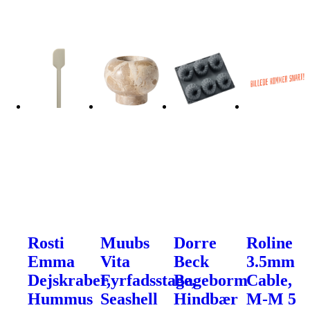
Rosti
Muubs
Dorre
Roline
Emma
Vita
Beck
3.5mm
Dejskraber,
Fyrfadsstage,
Bageborm
Cable,
Hummus
Seashell
Hindbær
M-M 5