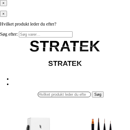
×
×
Hvilket produkt leder du efter?
Søg efter:
STRATEK
STRATEK
STRATEK
STRATEK
Søg