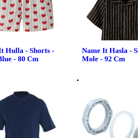
t Hulla - Shorts -
Name It Hasla - Ss
Blue - 80 Cm
Mole - 92 Cm