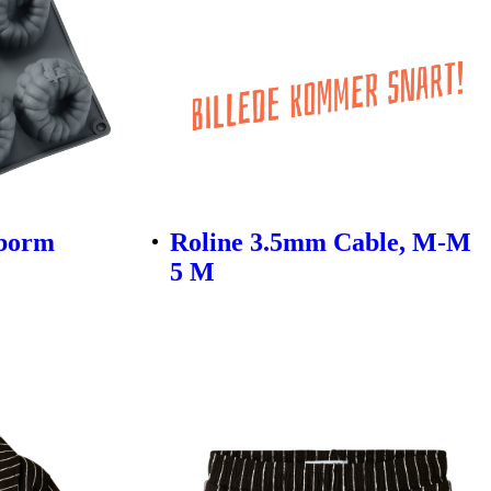
eborm
Roline 3.5mm Cable, M-M
5 M