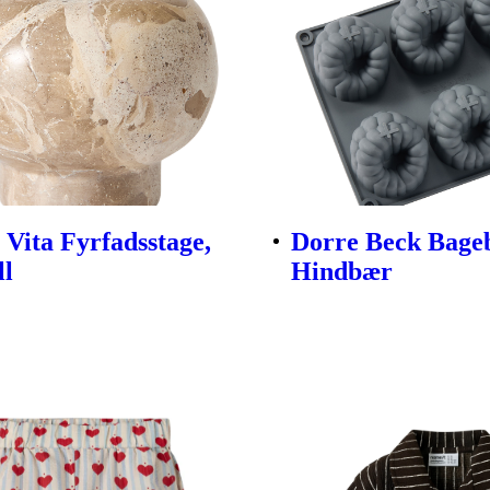
Vita Fyrfadsstage,
Dorre Beck Bag
ll
Hindbær