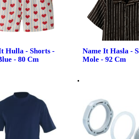
t Hulla - Shorts -
Name It Hasla - Ss
Blue - 80 Cm
Mole - 92 Cm