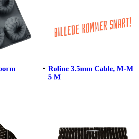
eborm
Roline 3.5mm Cable, M-M
5 M