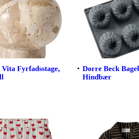
Vita Fyrfadsstage,
Dorre Beck Bag
ll
Hindbær