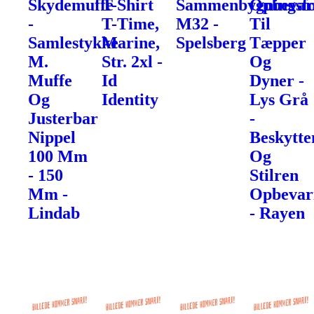
Skydemuffe
T-Shirt
Sammenbygningsfo
Opbevar
-
T-Time,
M32 -
Til
Samlestykke
Marine,
Spelsberg
Tæpper
M.
Str. 2xl -
Og
Muffe
Id
Dyner -
Og
Identity
Lys Grå
Justerbar
-
Nippel
Beskytte
100 Mm
Og
- 150
Stilren
Mm -
Opbevar
Lindab
- Rayen