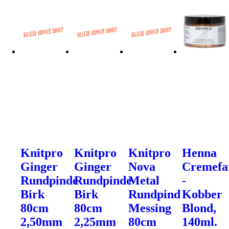
Knitpro
Knitpro
Knitpro
Henna
Ginger
Ginger
Nova
Cremefa
Rundpinde
Rundpinde
Metal
-
Birk
Birk
Rundpind
Kobber
80cm
80cm
Messing
Blond,
2,50mm
2,25mm
80cm
140ml.