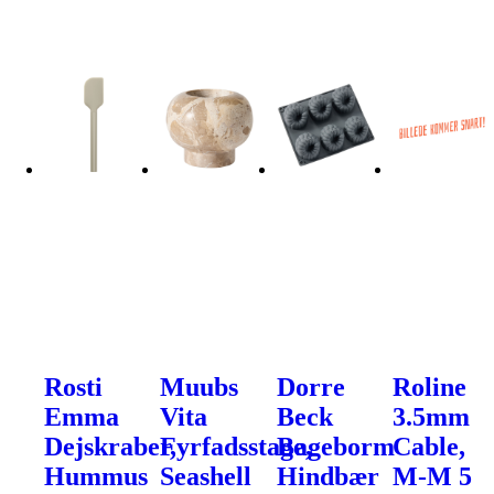
Rosti
Muubs
Dorre
Roline
Emma
Vita
Beck
3.5mm
Dejskraber,
Fyrfadsstage,
Bageborm
Cable,
Hummus
Seashell
Hindbær
M-M 5