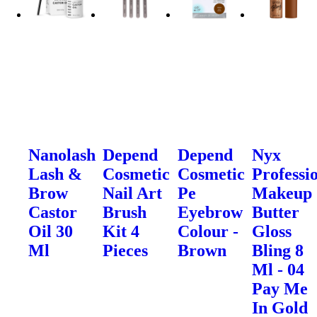
Nanolash
Depend
Depend
Nyx
Lash &
Cosmetic
Cosmetic
Professi
Brow
Nail Art
Pe
Makeup
Castor
Brush
Eyebrow
Butter
Oil 30
Kit 4
Colour -
Gloss
Ml
Pieces
Brown
Bling 8
Ml - 04
Pay Me
In Gold