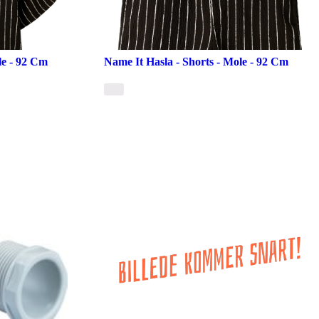
le - 92 Cm
Name It Hasla - Shorts - Mole - 92 Cm