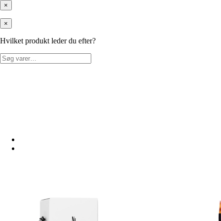
×
×
Hvilket produkt leder du efter?
Søg
efter: