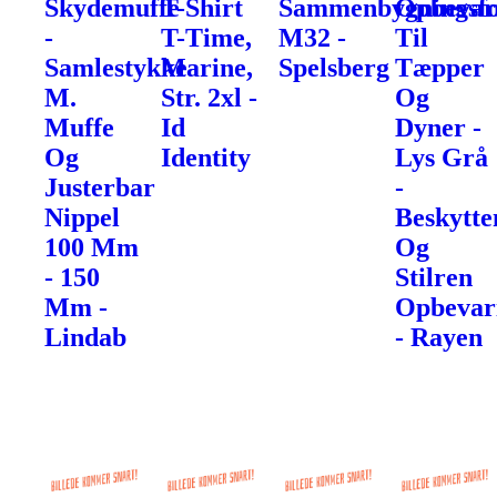
Skydemuffe
T-Shirt
Sammenbygningsfo
Opbevar
-
T-Time,
M32 -
Til
Samlestykke
Marine,
Spelsberg
Tæpper
M.
Str. 2xl -
Og
Muffe
Id
Dyner -
Og
Identity
Lys Grå
Justerbar
-
Nippel
Beskytte
100 Mm
Og
- 150
Stilren
Mm -
Opbevar
Lindab
- Rayen