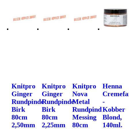
Knitpro
Knitpro
Knitpro
Henna
Ginger
Ginger
Nova
Cremefa
Rundpinde
Rundpinde
Metal
-
Birk
Birk
Rundpind
Kobber
80cm
80cm
Messing
Blond,
2,50mm
2,25mm
80cm
140ml.