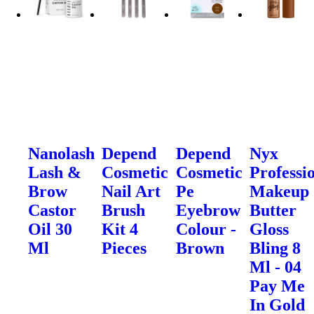
Nanolash
Depend
Depend
Nyx
Lash &
Cosmetic
Cosmetic
Professi
Brow
Nail Art
Pe
Makeup
Castor
Brush
Eyebrow
Butter
Oil 30
Kit 4
Colour -
Gloss
Ml
Pieces
Brown
Bling 8
Ml - 04
Pay Me
In Gold