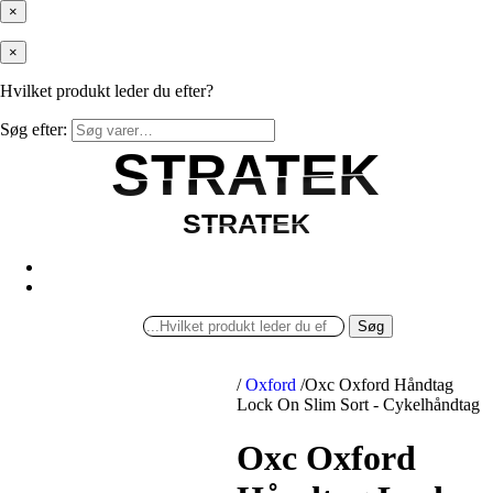
×
×
Hvilket produkt leder du efter?
Søg efter:
STRATEK
STRATEK
STRATEK
STRATEK
Søg
/
Oxford
/
Oxc Oxford Håndtag
Lock On Slim Sort - Cykelhåndtag
Oxc Oxford