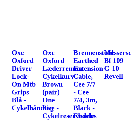
Oxc
Oxc
Brennenstuhl
Messers
Oxford
Oxford
Earthed
Bf 109
Driver
Læderremme
Extension
G-10 -
Lock-
Cykelkurv
Cable,
Revell
On Mtb
Brown
Cee 7/7
Grips
(pair)
- Cee
Blå -
One
7/4, 3m,
Cykelhåndtag
Size -
Black -
Cykelreservedele
Elvedes