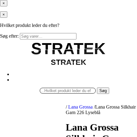
×
×
Hvilket produkt leder du efter?
Søg efter:
STRATEK
STRATEK
STRATEK
STRATEK
Søg
/
Lana Grossa
/
Lana Grossa Silkhair
Garn 226 Lyseblå
Lana Grossa