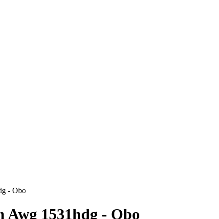
g - Obo
 Awg 1531hdg - Obo