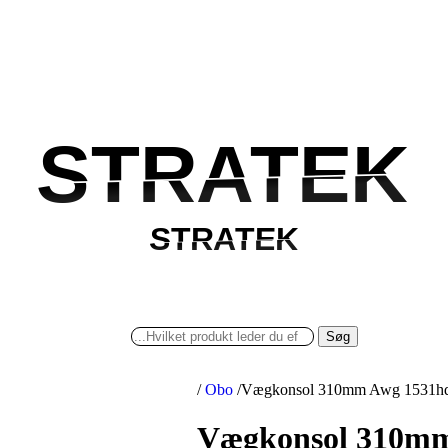
STRATEK
STRATEK
STRATEK
STRATEK
Søg
/
Obo
/
Vægkonsol 310mm Awg 1531hd
Vægkonsol 310mm