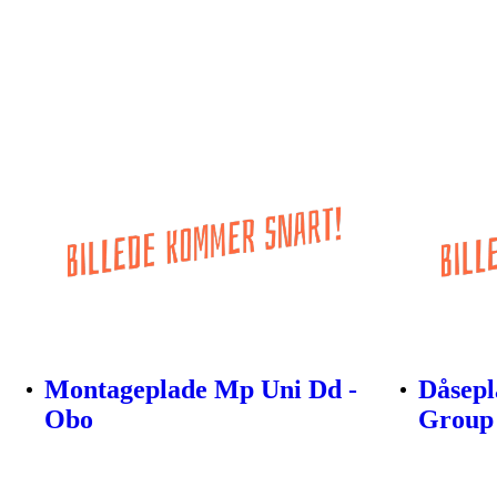
Montageplade Mp Uni Dd -
Dåsepl
Obo
Group