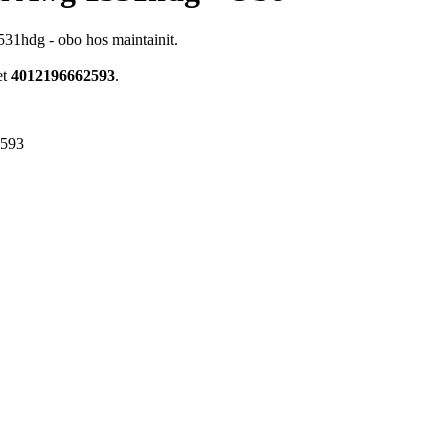
31hdg - obo hos maintainit.
et
4012196662593
.
2593