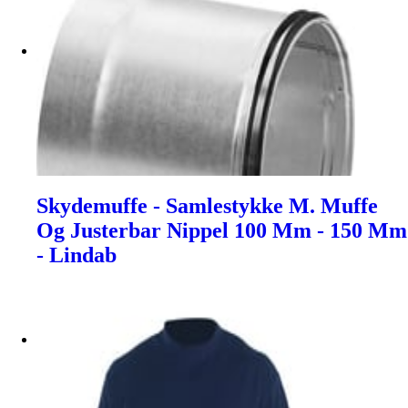
Skydemuffe - Samlestykke M. Muffe
Og Justerbar Nippel 100 Mm - 150 Mm
- Lindab