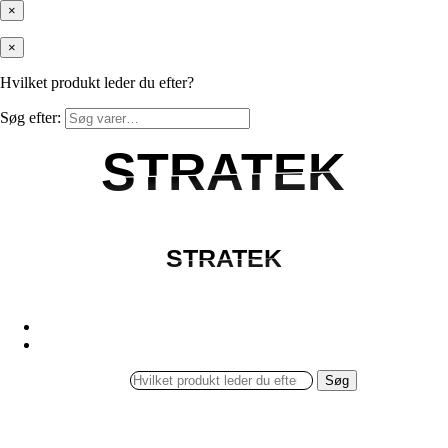
×
×
Hvilket produkt leder du efter?
Søg efter:
STRATEK
STRATEK
STRATEK
STRATEK
Søg