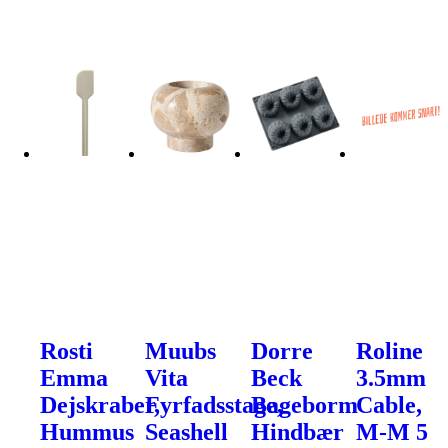
Rosti
Muubs
Dorre
Roline
Emma
Vita
Beck
3.5mm
Dejskraber,
Fyrfadsstage,
Bageborm
Cable,
Hummus
Seashell
Hindbær
M-M 5