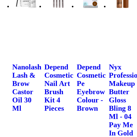
Nanolash
Depend
Depend
Nyx
Lash &
Cosmetic
Cosmetic
Professi
Brow
Nail Art
Pe
Makeup
Castor
Brush
Eyebrow
Butter
Oil 30
Kit 4
Colour -
Gloss
Ml
Pieces
Brown
Bling 8
Ml - 04
Pay Me
In Gold