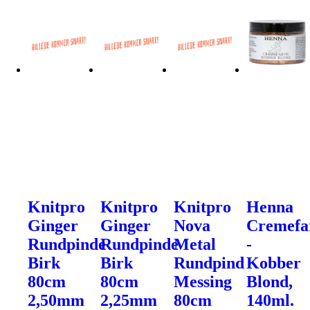
Knitpro
Knitpro
Knitpro
Henna
Ginger
Ginger
Nova
Cremefa
Rundpinde
Rundpinde
Metal
-
Birk
Birk
Rundpind
Kobber
80cm
80cm
Messing
Blond,
2,50mm
2,25mm
80cm
140ml.