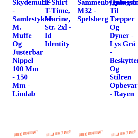
Skydemuffe
T-Shirt
Sammenbygningsfo
Opbevar
-
T-Time,
M32 -
Til
Samlestykke
Marine,
Spelsberg
Tæpper
M.
Str. 2xl -
Og
Muffe
Id
Dyner -
Og
Identity
Lys Grå
Justerbar
-
Nippel
Beskytte
100 Mm
Og
- 150
Stilren
Mm -
Opbevar
Lindab
- Rayen