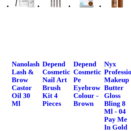
Nanolash
Depend
Depend
Nyx
Lash &
Cosmetic
Cosmetic
Professi
Brow
Nail Art
Pe
Makeup
Castor
Brush
Eyebrow
Butter
Oil 30
Kit 4
Colour -
Gloss
Ml
Pieces
Brown
Bling 8
Ml - 04
Pay Me
In Gold