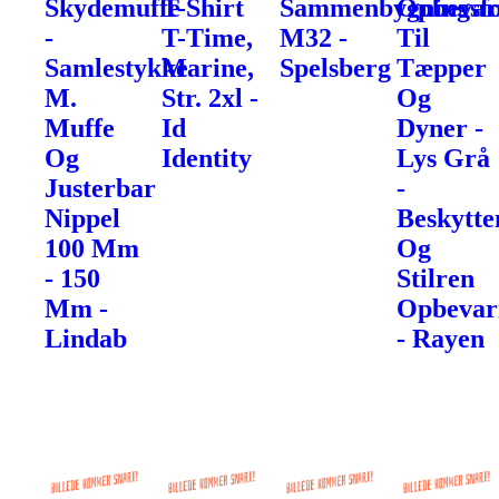
Skydemuffe
T-Shirt
Sammenbygningsfo
Opbevar
-
T-Time,
M32 -
Til
Samlestykke
Marine,
Spelsberg
Tæpper
M.
Str. 2xl -
Og
Muffe
Id
Dyner -
Og
Identity
Lys Grå
Justerbar
-
Nippel
Beskytte
100 Mm
Og
- 150
Stilren
Mm -
Opbevar
Lindab
- Rayen