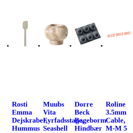
Rosti
Muubs
Dorre
Roline
Emma
Vita
Beck
3.5mm
Dejskraber,
Fyrfadsstage,
Bageborm
Cable,
Hummus
Seashell
Hindbær
M-M 5