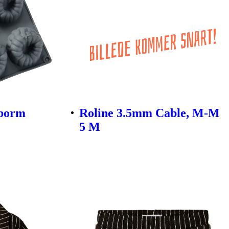
eborm
Roline 3.5mm Cable, M-M
5 M