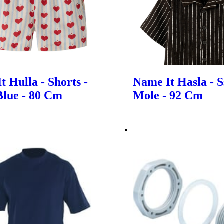
t Hulla - Shorts -
Name It Hasla - Ss
Blue - 80 Cm
Mole - 92 Cm