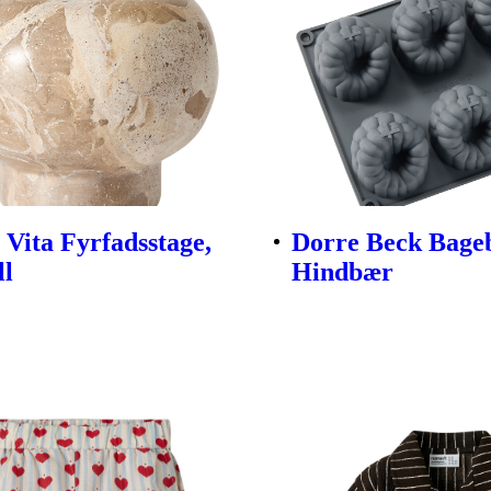
Vita Fyrfadsstage,
Dorre Beck Bag
ll
Hindbær