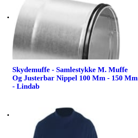
Skydemuffe - Samlestykke M. Muffe
Og Justerbar Nippel 100 Mm - 150 Mm
- Lindab