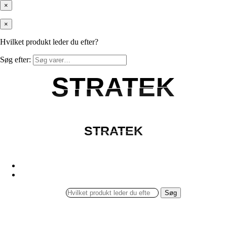
×
×
Hvilket produkt leder du efter?
Søg efter:
STRATEK
STRATEK
STRATEK
STRATEK
Søg