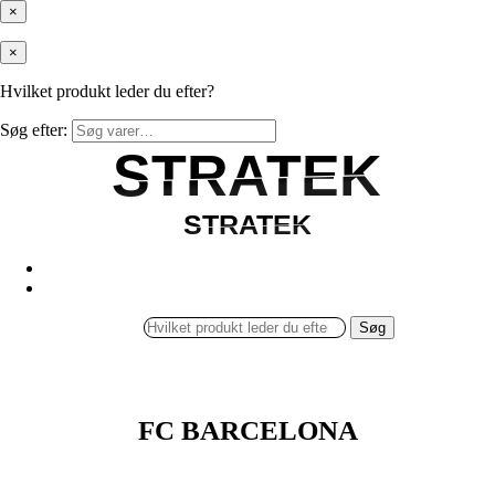
×
×
Hvilket produkt leder du efter?
Søg efter:
STRATEK
STRATEK
STRATEK
STRATEK
Søg
FC BARCELONA