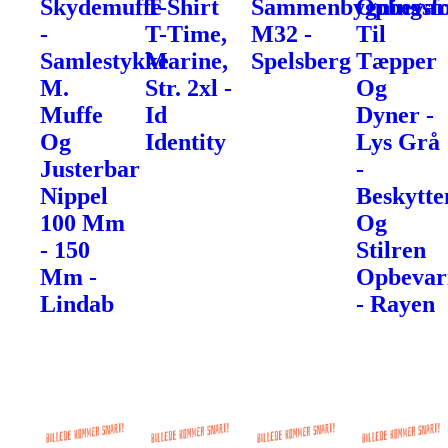
Skydemuffe
T-Shirt
Sammenbygningsfo
Opbevar
-
T-Time,
M32 -
Til
Samlestykke
Marine,
Spelsberg
Tæpper
M.
Str. 2xl -
Og
Muffe
Id
Dyner -
Og
Identity
Lys Grå
Justerbar
-
Nippel
Beskytte
100 Mm
Og
- 150
Stilren
Mm -
Opbevar
Lindab
- Rayen