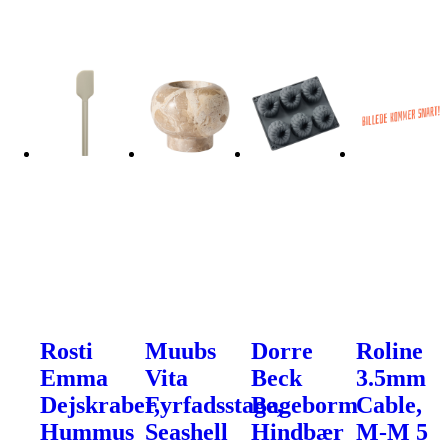
Rosti
Muubs
Dorre
Roline
Emma
Vita
Beck
3.5mm
Dejskraber,
Fyrfadsstage,
Bageborm
Cable,
Hummus
Seashell
Hindbær
M-M 5