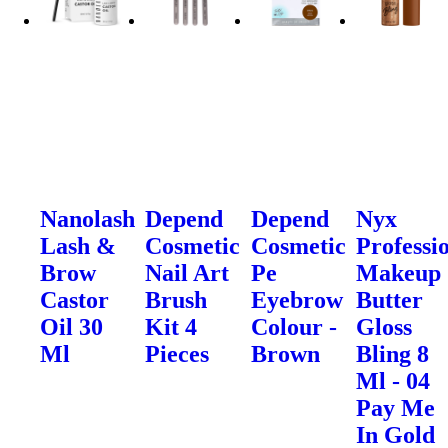
Nanolash
Depend
Depend
Nyx
Lash &
Cosmetic
Cosmetic
Professi
Brow
Nail Art
Pe
Makeup
Castor
Brush
Eyebrow
Butter
Oil 30
Kit 4
Colour -
Gloss
Ml
Pieces
Brown
Bling 8
Ml - 04
Pay Me
In Gold