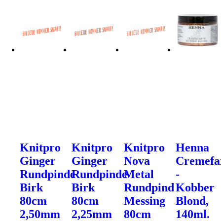
Knitpro
Knitpro
Knitpro
Henna
Ginger
Ginger
Nova
Cremefa
Rundpinde
Rundpinde
Metal
-
Birk
Birk
Rundpind
Kobber
80cm
80cm
Messing
Blond,
2,50mm
2,25mm
80cm
140ml.